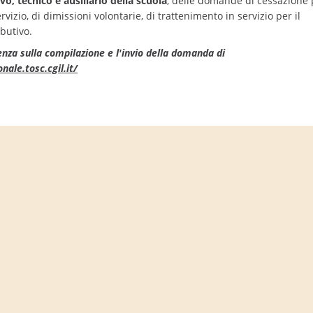
o, tecnico e ausiliario della scuola
, delle domande di cessazione 
zio, di dimissioni volontarie, di trattenimento in servizio per il
butivo.
tenza sulla compilazione e l'invio della domanda di
nale.tosc.cgil.it/